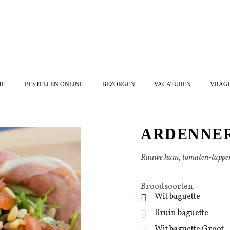
ME
BESTELLEN ONLINE
BEZORGEN
VACATUREN
VRAG
ARDENNER
Rauwe ham, tomaten-tappena
Broodsoorten
Wit baguette
Bruin baguette
Wit baguette Groot