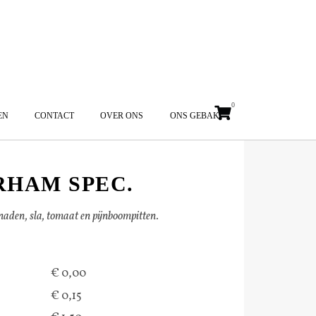
0
EN
CONTACT
OVER ONS
ONS GEBAK
HAM SPEC.
den, sla, tomaat en pijnboompitten.
€ 0,00
€ 0,15