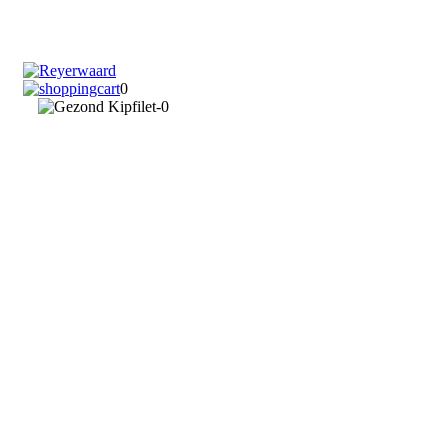
Om deze website goed te laten functioneren maken wij gebruik van
cookies. Lees
hier
waarom en hoe u ze kunt deactiveren.
Klik hier
om deze melding te verbergen.
0