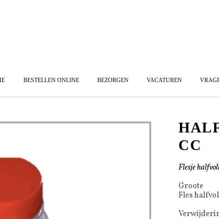
ME
BESTELLEN ONLINE
BEZORGEN
VACATUREN
VRAG
HALF
CC
Flesje halfvo
Groote
Fles halfvo
Verwijderi