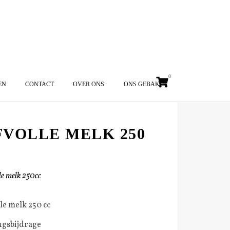
0
EN
CONTACT
OVER ONS
ONS GEBAK
VOLLE MELK 250
lle melk 250cc
lle melk 250 cc
ngsbijdrage